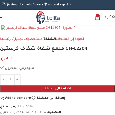
(A shop that sells flowers 💐 and makeup 💄 )
0
0.0
ر.ع.
اضغط للتكبير
العودة إلى المنتجات
الشفاة
مستحضرات تجميل
الرئيسية
ملمع شفاة شفاف كرستين CH-L2204
4.50
ر.ع.
متوفر في المخزون
إضافة إلى السلة
إضافة إلى مفضلة
Add to compare
CH-L2204
رمز المنتج:
التصنيفات:
الشفاة
,
مستحضرات تجميل