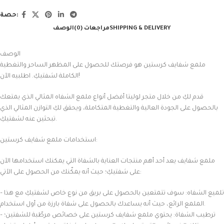
حصة:
SHIPPING & DELIVERY
مراجعات (0)
الوصف
الوصف
ملمع شفايف كرستين هو فرصتك للحصول على المظهر الساحر والتغطية
الكاملة لشفتيكِ. اطلبيه الآن!
قدم لكِ من خلال متجر لوليتا أفضل أنواع ملمع الشفاه المثالي الذي يمتعك
بالحصول على الجودة العالية والتغطية المتكاملة، ويحقق لكِ التوازن المثالي الذي
تبحثين عنه لشفتيكِ.
استخدامات ملمع شفايف كرستين:
ملمع شفايف يعد أحد أهم منتجات العناية بالشفاة التي يمكنك استخدامها الآن
على شفتيكِ؛ حيث أنه يمكّنك من الحصول على الآتي:
– تلميع الشفاه: سوف تتمتعين بالحصول على بريق من نوع خاص لشفتيكِ مع هذا
الملمع الرائع، حيث أنه يساعدك بالحصول على شفاة بارزة من أول استخدام.
– ترطيب الشفاة: يحتوي ملمع شفايف كرستين على خصائص مرطّبة للشفتين؛