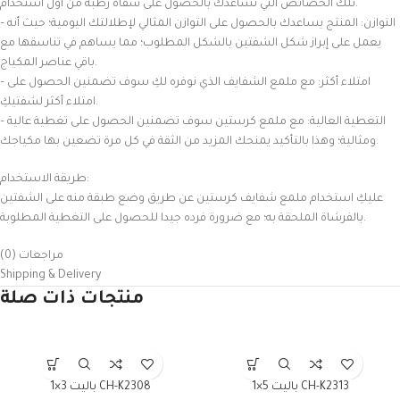
تلك الخصائص التي تساعدك بالحصول على شفاة رطبة من أول استخدام.
– التوازن: المنتج يساعدك بالحصول على التوازن المثالي لإطلالتك اليومية؛ حيث أنه
يعمل على إبراز شكل الشفتين بالشكل المطلوب؛ مما يساهم في تناسقها مع
باقي عناصر المكياج.
– امتلاء أكثر: مع ملمع الشفايف الذي نوفره لكِ سوف تضمنين الحصول على
امتلاء أكثر لشفتيكِ.
– التغطية العالية: مع ملمع كرستين سوف تضمنين الحصول على تغطية عالية
ومثالية؛ وهذا بالتأكيد يمنحك المزيد من الثقة في كل مرة تضعين بها مكياجك.
طريقة الاستخدام:
عليكِ استخدام ملمع شفايف كرستين عن طريق وضع طبقة منه على الشفتين
بالفرشاة الملحقة به؛ مع ضرورة فرده جيدا للحصول على التغطية المطلوبة.
مراجعات (0)
Shipping & Delivery
منتجات ذات صلة
باليت 5×1 CH-K2313
باليت 3×1 CH-K2308