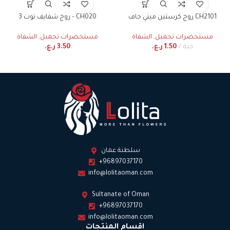
روج كرستين ميني جاف CH2101
روج شفايف توت 3 – CH020
مستحضرات تجميل
,
الشفاة
مستحضرات تجميل
,
الشفاة
حبة
1.50
ر.ع.
3.50
ر.ع.
سلطنة عمان
+96897037170
info@lolitaoman.com
Sultanate of Oman
+96897037170
info@lolitaoman.com
اقسام المنتجات