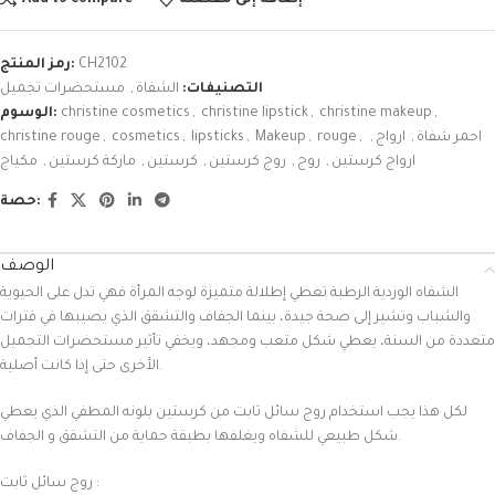
CH2102
رمز المنتج:
التصنيفات:
الشفاة
,
مستحضرات تجميل
,
christine makeup
,
christine lipstick
,
christine cosmetics
الوسوم:
احمر شفاة
,
ارواج
,
,
rouge
,
Makeup
,
lipsticks
,
cosmetics
,
christine rouge
ارواج كرستين
,
روج
,
روج كرستين
,
كرستين
,
ماركة كرستين
,
مكياج
حصة:
الوصف
الشفاه الوردية الرطبة تعطي إطلالة متميزة لوجه المرأة فهي تدل على الحيوية
والشباب وتشير إلى صحة جيدة، بينما الجفاف والتشقق الذي يصيبها في فترات
متعددة من السنة، يعطي شكل متعب ومجهد، ويخفي تأثير مستحضرات التجميل
الأخرى حتى إذا كانت أصلية.
لكل هذا يجب استخدام روج سائل ثابت من كرستين بلونه المطفي الذي يعطي
شكل طبيعي للشفاه ويغلفها بطبقة حماية من التشقق و الجفاف.
روج سائل ثابت :