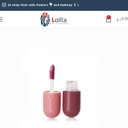
(A shop that sells flowers 💐 and makeup 💄 )
0
0.0
ر.ع.