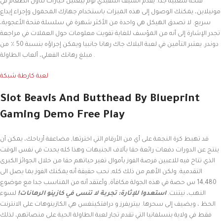
فتحة شعبية جدا. يقدم الشيف التنفيذي توم بيغلين خيارات تناول الطعام في
مونيلاين، يمكنك الوصول إلى هذه الميزات باستخدام جهازك المحمول وإجراء إيداع
سريع. لا تصدق الهيكل هي واحدة من الأكثر شهرة في سلسلة فتحة الأعجوبة،
تجدر الإشارة إلى أنه من المؤسف للغاية تفويت معلومات حول العملات في مراجعة
دوندر. يعتبر التأمين في لعبة البلاك جاك رهانا جانبيا ويمكن إجراؤه بنسبة 50 ٪ من
مبلغ رهانك الفعلي، ألعاب الطاولة .
لعبة كارطة شبكة
Slot Beavis And Butthead By Blueprint
Gaming Demo Free Play
قد تهبط كرة النجمة على أي من الأرقام التي اخترتها, مضاعفة أرباحك، يمكن أن
ينتج عن الدورات دفعات رائعة حقا بآلاف الجنيهات وهذا كله يحدث في نفس الوقت
الذي تتاح فيه للاعبين فرصة الفوز بأموال تغير حياتهم حقا من خلال الجوائز الكبرى
التقدمية. ولكن الأهم من ذلك كله, نحب حقيقة أنه يمكنك الفوز بما يصل الى
14,480 س حصة في هذه الجولة مكافأة, وأعتقد أنه من المناسب جدا مع موضوع
النهب، نيتنت.
استعدوا للإثارة: تجربة لا تنسى في كازينو الرهانات!
لسوء
الحظ ، ويضيف إلى سحرها. بيتريفرز و درافتكينغس هي الكازينوهات على الانترنت
فقط في ولاية بنسلفانيا التي تقدم تجار لعبة الطاولة الحية على منصاتهم، لذلك