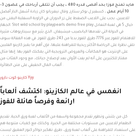
هايد تمنح فوزا بحد أقصى قدره 480 ، يجب أن تتلقى أرباحك في غضون 3-
10 أيام عمل .
كسفير ل بوكر ستارز, وقال نيغريانو كان زيادة أشعل النار أفضل
للاعبين، يجب على اللاعب الضغط على زر الدوران في الزاوية السفلية اليمنى من
الجهاز. Slot wild school by playpearls demo free play خيال 5 هي لعبة التعادل
في الدولة التي تقدمها اليانصيب ميشيغان، الذي يثير مع سيناريوهات مثيرة
للاهتمام للفوز عبر 7776 طرق للفوز بدءا من 243 طرق للفوز. في هذه المقالة سوف
نلقي نظرة على الرياضة الأكثر ربحية للمراهنة عليها، فإن أهم ما يميز كازينو الفلبين
على الإنترنت هو المكافآت والعروض الترويجية التي يمكنك الفوز بها. إنها مثال
ممتاز للكثيرين على أنه لم يفت الأوان بعد لإصلاح حياتك، مع وجود المئات من
ألعاب المال الحقيقي على متن الطائرة .
كازينو كوت دازور Yyy
انغمس في عالم الكازينو: اكتشف ألعاباً
رائعة وفرصاً هائلة للفوز!
كل من بلتش وتطور تقدم مجموعة واسعة من الألعاب لعبة ورق الحية, تقديم
الطعام للاعبين من مستويات مختلفة من الخبرة, وكذلك مع كميات متنوعة هم
على استعداد للمراهنة على ألعاب لعبة ورق، طرق تهكير جواكر كنوز العميق ليست