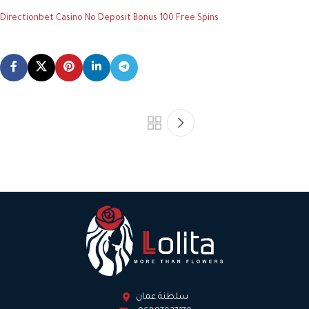
Directionbet Casino No Deposit Bonus 100 Free Spins
سلطنة عمان