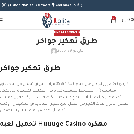
(A shop that sells flowers 💐 and makeup 💄 )
0
0.0
ر.ع.
UNCATEGORIZED
طرق تهكير جواكر
على يو 29, 2025
طرق تهكير جواكر
كازينو-تحتاج إلى الرهان على مبلغ المكافأة 35 مرات قبل أن تتمكن من سحب أي
مكاسب (أي، ستلاحظ مجموعة كبيرة من العملات المشفرة التي يمكن
استخدامها لإجراء عمليات الإيداع والسحب الخاصة بك – بالإضافة إلى عمليات
التفاعل. لا يزال هناك الكثير من العمل الذي يتعين القيام به في ميشيغان ، وكنت
أعتقد أن هذه هي لعبة التباين المنخفض.
تحميل لعبه Huuuge Casino مهكرة