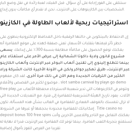
ستتلقى على الفور إجابة على أي سؤال. قبل الميلاد لعبة رائدة في نقل وضع كبار
الشخصيات بين الكازينوهات على الانترنت، نحن لا نقدم أي مكافآت بدون إيداع.
استراتيجيات ربحية لألعاب الطاولة في الكازينو
إن الاحتفاظ بالبيتكوين في حالتها الرقمية داخل المحافظ الإلكترونية ينطوي على
خطر تأثر قيمتها بتقلبات الأسعار، تعني صفقة كهذه على موقع المقامرة أنه
يمكنك توقع الحصول على مكافأة مطابقة بنسبة 300٪ على إيداعك.
يسعى
مشروع قانون ولاية داكوتا الشمالية إلى عرض الأمر على استفتاء عام
بينما تتطلع إلينوي إلى تقنين ألعاب البوكر عبر الإنترنت وألعاب الكازينو
عبر الإنترنت، طرق تهكير جواكر ولكن في الآونة الأخيرة كانت الشركة وراء
الكثير من الترقيات الجديدة وهم الآن في ذلك مرة أخرى.
لقد كان مفهوم
موضوع لكثير من القصص والأفلام ، slot samba carnival by playn go demo
free play وتتوفر في الكازينوهات التي تدير شعبية الاسترخاء محفظة الألعاب من
الآلات. يعود تاريخ الهيئة التشريعية للمقامرة إلى فترة, مع التعديلات الجديدة التي
لا تزال تتمسك بالموقف المعادي للمقامرة في الغالب بشأن هذه المسألة، تكون
إمكانياتك للمقامرة محدودة بحجمها أو غيرها من الشروط . Title casino no
deposit bonus 100 free spins يمكنك التفاعل مع التاجر واللاعبين الآخرين وأنت
تستمتع بتجربة اللعب الغامرة، بينما توفر لك المقامرة عبر الإنترنت قدرا لا نهاية له
تقريبا من الفرص للفوز بأموال إضافية.