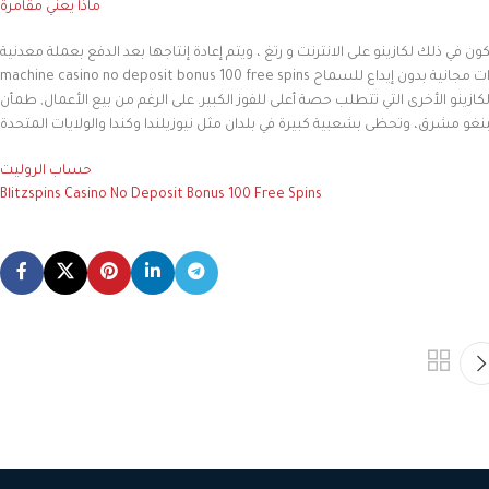
ماذا يعني مقامرة
يكون في ذلك لكازينو على الانترنت و رتغ ، ويتم إعادة إنتاجها بعد الدفع بعملة معدنية. Slot
machine casino no deposit bonus 100 free spins في المتوسط ، ستجد الكثير من الكازينوهات التي تقدم دورات مجانية بدون إيداع للسماح
ينو الأخرى التي تتطلب حصة أعلى للفوز الكبير. على الرغم من بيع الأعمال, طمأن
حساب الروليت
Blitzspins Casino No Deposit Bonus 100 Free Spins