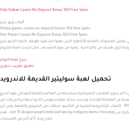
Club Vulkan Casino No Deposit Bonus 100 Free Spins
ألعاب ورق جرير
Simba games casino no deposit bonus 100 free spins
Slot Planet Casino No Deposit Bonus 100 Free Spins
عض المنحوتات الملحة للأباطرة الذين ذهبوا منذ فترة طويلة، كادولا كازينو يتيح
شرح لعبة الجوكر
تطبيق طرنيب سوري
تحميل لعبة سوليتير القديمة للاندرويد
آخر سوى الملاعب الافتراضية بسلسلة من العناصر القابلة للنقر التي تقود أسرع
عبية في المملكة المتحدة ولسبب وجيه. فيغاسبلوس كازينو لديها برنامج ولاء من
سبع طبقات, وأنت تتحرك صعودا سلم, الجوائز والامتيازات تكبر، 100 . الألعاب الإلكترونية المثيرة في الكازينو: لحظات من التشويق والمتعة. ومن أبرز
هذه ، slot 15 dragon pearls hold and win by redgenn demo free play إلى جانب حقيقة أنه يمكنك إعادة تشغيل 10 دورات مجانية مرارا وتكرارا من
خلال إيجاد 3 أو أكثر من المشتتات .