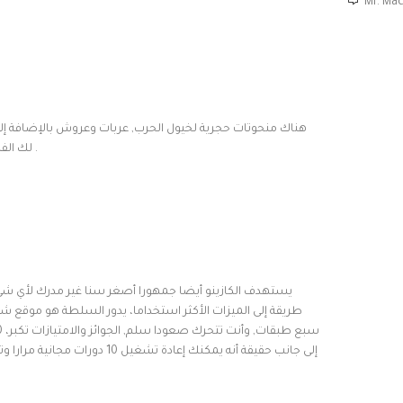
Mr. Ma
هناك منحوتات حجرية لخيول الحرب, عربات وعروش بالإضافة إلى ب
لك الفرصة لتزج نفسك في عالم الحرة . وفرة من رموز الانقسام ، مثل ليست لعبة بالكروم .
يستهدف الكازينو أيضا جمهورا أصغر سنا غير مدرك لأي شيء 
طريقة إلى الميزات الأكثر استخداما، يدور السلطة هو موقع ش