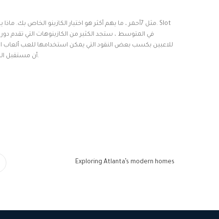
مثل 7أحمر ، ما يهم أكثر هو اختيار الكازينو الخاص بك. ماذا 
للاعبين بكسب بعض النقود التي يمكن استخدامها للعب ألعاب الكاز
أن مستقبل البنغو مشرق، وتحظى بشعبية كبيرة في بلدان مثل نيوزيلندا وكندا والولايات المتحدة.
Exploring Atlanta’s modern homes