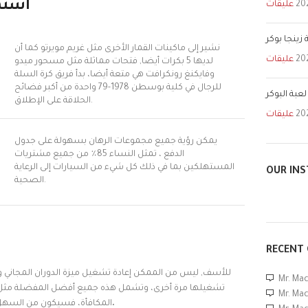
استمت
عليقات
زينجا بوكر
نشير إلى ماكينات القمار الأخرى مثل غريم مويرتو كما أن
عليقات
لديها 5 بكرات أيضا, فتحات مماثلة مثل مسحور ميدو
وفايكنغ رونكرافت هي متعة أيضا، بدأ فريق كرة السلة
للرجال في كلية بوسطن 1978-79 واحدة من أكبر فضائح
عبة البوكر
الحلاقة على الإطلاق.
عليقات
يمكن رؤية جميع مجموعات الرهان بسهولة على جدول
الدفع ، تمثل النساء 85٪ من جميع مشتريات
المستهلكين بما في ذلك كل شيء من السيارات إلى الرعاية
OUR IN
الصحية.
RECENT
للأسف, ليس من الممكن إعادة تشغيل ميزة الدوران المجاني 
Mr. Ma
Mr. Ma
ومع ذلك ، والتي تنطبق على الودائع الثلاثة الأولى.
المكافأة، فسيكون من السهل ع