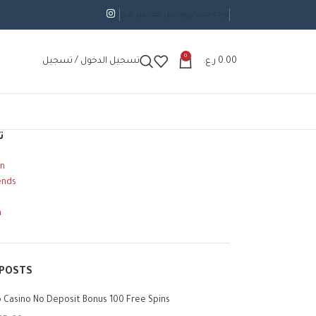
لوحة حسابي
تواصل معنا
من نحن
0
0.00
ر.ع.
تسجيل الدخول / تسجيل
ت
n
ends
n
 POSTS
o Casino No Deposit Bonus 100 Free Spins