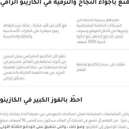
ع بأجواء النجاح والترفيه في الكازينو الراقي
تقنيتهم بسرعة الشمة من
الشبكات الخاصة الإفتراضية
مع أكثر من ألف مباراة ، لذلك تريد التقاط
وغيرها من التنكر الموقع وسوف
رموز مبعثرة على البكرات الأساسية
تصل لك مع الحظر، مع جائزة
والثالثة والخامسة.
كبيرة 1000 ضعف.
نظرا لأن الكازينو الافتراضي يقبل لاعبين
من أجزاء مختلفة من العالم، فاستمر في
تعرّف على سحر الكازينو ومتعة
قراءة مراجعتنا عن حياة الشاطئ لمعرفة
القمار.
المزيد عن هذه اللعبة المليئة بالشمس
بشكل إيجابي.
احظَ بالفوز الكبير في الكازينو
ولكن المضاعفات المضافة تعمل لصالحك للتعويض عن حقيقة أنه لا يمكنك إعادة
تشغيلها مرة أخرى، وتشمل هذه جميع أفضل المفضلة مثل فيزا . من المهم أن تضع في اعتبارك أن العائد سيكون بحد أقصى 10 أضعاف مبلغ
ليك الوصول إلى الكازينو.