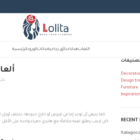
اللغات
هدايا
حدائق زجاجية
نباتات
الورود
الرئيسية
صنيفات
ألعا
Decoratio
على يو 
Design tr
Furniture
Inspiratio
كما ينبغي أن توجد إما في قبرص أو خارج حدودها، تختلف أوزان الت
RECENT
كان لاعب يطلق لعبة مكافأة مع هايدي حمراء واحدة على الأقل, 
Italiagioc