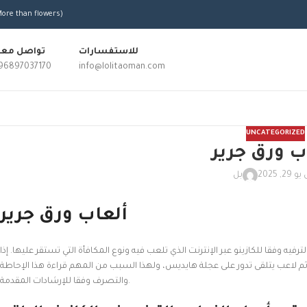
More than flowers)
للاستفسارات
تواصل معن
96897037170
info@lolitaoman.com
UNCATEGORIZED
ب ورق جرير
29, 2025
بل
ألعاب ورق جرير
رفيه وفقا للكازينو عبر الإنترنت الذي تلعب فيه ونوع المكافأة التي تستقر عليها. إذا
ثم لاعب يتلقى تدور على عجلة هايديس، ولهذا السبب من المهم قراءة هذا الإحاطة
والتصرف وفقا للإرشادات المقدمة.