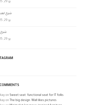
يو 29, 2025
شرح لعبة 
يو 29, 2025
شرح ل
يو 29, 2025
STAGRAM
 COMMENTS
ckay
on
Sweet seat: functional seat for IT folks
ckay
on
The big design: Wall likes pictures